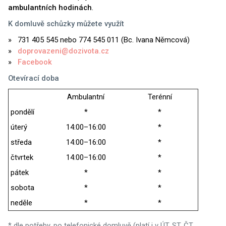
ambulantních hodinách
.
K domluvě schůzky můžete využít
731 405 545 nebo 774 545 011 (Bc. Ivana Němcová)
doprovazeni@dozivota.cz
Facebook
Otevírací doba
Ambulantní
Terénní
pondělí
*
*
úterý
14:00–16:00
*
středa
14:00–16:00
*
čtvrtek
14:00–16:00
*
pátek
*
*
sobota
*
*
neděle
*
*
* dle potřeby, po telefonické domluvě (platí i v ÚT, ST, ČT