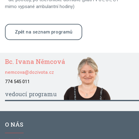
mimo vypsané ambulantní hodiny)
Zpět na seznam programů
Bc. Ivana Němcová
nemcova@dozivota.cz
774 545 011
vedoucí programu
O NÁS