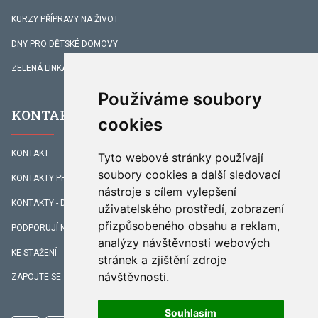
KURZY PŘÍPRAVY NA ŽIVOT
DNY PRO DĚTSKÉ DOMOVY
ZELENÁ LINKA
Používáme soubory
KONTAKTY
cookies
KONTAKT
Tyto webové stránky používají
soubory cookies a další sledovací
KONTAKTY PRACOVNÍKŮ
nástroje s cílem vylepšení
KONTAKTY - DOPROVÁZENÍ
uživatelského prostředí, zobrazení
přizpůsobeného obsahu a reklam,
PODPORUJÍ NÁS
analýzy návštěvnosti webových
KE STAŽENÍ
stránek a zjištění zdroje
návštěvnosti.
ZAPOJTE SE
Souhlasím