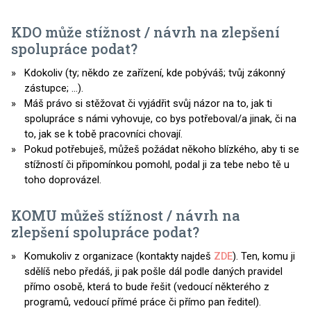
KDO může stížnost / návrh na zlepšení
spolupráce podat?
Kdokoliv (ty; někdo ze zařízení, kde pobýváš; tvůj zákonný
zástupce; …).
Máš právo si stěžovat či vyjádřit svůj názor na to, jak ti
spolupráce s námi vyhovuje, co bys potřeboval/a jinak, či na
to, jak se k tobě pracovníci chovají.
Pokud potřebuješ, můžeš požádat někoho blízkého, aby ti se
stížností či připomínkou pomohl, podal ji za tebe nebo tě u
toho doprovázel.
KOMU můžeš stížnost / návrh na
zlepšení spolupráce podat?
Komukoliv z organizace (kontakty najdeš
ZDE
). Ten, komu ji
sdělíš nebo předáš, ji pak pošle dál podle daných pravidel
přímo osobě, která to bude řešit (vedoucí některého z
programů, vedoucí přímé práce či přímo pan ředitel).