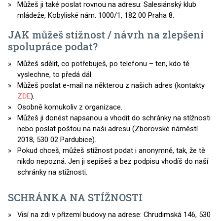
Můžeš ji také poslat rovnou na adresu: Salesiánský klub
mládeže, Kobyliské nám. 1000/1, 182 00 Praha 8.
JAK můžeš stížnost / návrh na zlepšení
spolupráce podat?
Můžeš sdělit, co potřebuješ, po telefonu – ten, kdo tě
vyslechne, to předá dál.
Můžeš poslat e-mail na některou z našich adres (kontakty
ZDE
).
Osobně komukoliv z organizace.
Můžeš ji donést napsanou a vhodit do schránky na stížnosti
nebo poslat poštou na naši adresu (Zborovské náměstí
2018, 530 02 Pardubice).
Pokud chceš, můžeš stížnost podat i anonymně, tak, že tě
nikdo nepozná. Jen ji sepíšeš a bez podpisu vhodíš do naší
schránky na stížnosti.
SCHRÁNKA NA STÍŽNOSTI
Visí na zdi v přízemí budovy na adrese: Chrudimská 146, 530