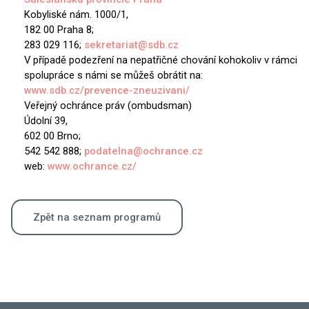
Kobyliské nám. 1000/1,
182 00 Praha 8;
283 029 116;
sekretariat@sdb.cz
V případě podezření na nepatřičné chování kohokoliv v rámci
spolupráce s námi se můžeš obrátit na:
www.sdb.cz/prevence-zneuzivani/
Veřejný ochránce práv (ombudsman)
Údolní 39,
602 00 Brno;
542 542 888;
podatelna@ochrance.cz
web:
www.ochrance.cz/
Zpět na seznam programů