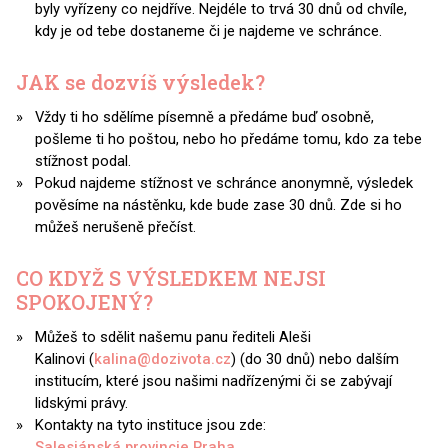
byly vyřízeny co nejdříve. Nejdéle to trvá 30 dnů od chvíle,
kdy je od tebe dostaneme či je najdeme ve schránce.
JAK se dozvíš výsledek?
Vždy ti ho sdělíme písemně a předáme buď osobně,
pošleme ti ho poštou, nebo ho předáme tomu, kdo za tebe
stížnost podal.
Pokud najdeme stížnost ve schránce anonymně, výsledek
pověsíme na nástěnku, kde bude zase 30 dnů. Zde si ho
můžeš nerušeně přečíst.
CO KDYŽ S VÝSLEDKEM NEJSI
SPOKOJENÝ?
Můžeš to sdělit našemu panu řediteli Aleši
Kalinovi (
kalina@dozivota.cz
) (do 30 dnů) nebo dalším
institucím, které jsou našimi nadřízenými či se zabývají
lidskými právy.
Kontakty na tyto instituce jsou zde:
Salesiánská provincie Praha