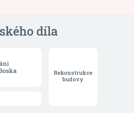
ského díla
áni
Boska
Rekonstrukce
budovy