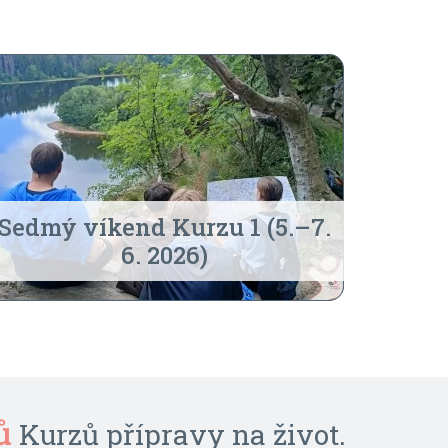
Sedmý víkend Kurzu 1 (5.–7.
6. 2026)
ovy
 Univerzitě Pardubice
ů
ce Nevládek
oprovázení 80 klientů
školení pro pěstouny
157 mladými lidmi
Burzy filantropie
40 dobrovolníků
14 zaměstnanců
do roku 1995
Kurzů přípravy na život.