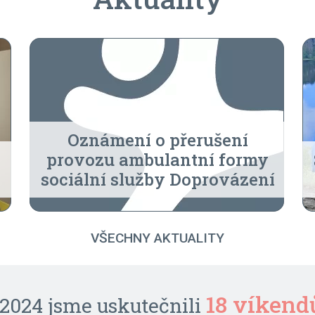
Oznámení o přerušení
provozu ambulantní formy
sociální služby Doprovázení
VŠECHNY AKTUALITY
17 dětskými dom
prezentujeme na
18 víkend
Koali
D
 2024 jsme uskutečnili