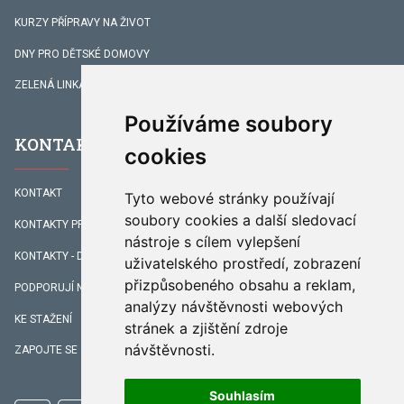
KURZY PŘÍPRAVY NA ŽIVOT
DNY PRO DĚTSKÉ DOMOVY
ZELENÁ LINKA
Používáme soubory
KONTAKTY
cookies
KONTAKT
Tyto webové stránky používají
soubory cookies a další sledovací
KONTAKTY PRACOVNÍKŮ
nástroje s cílem vylepšení
KONTAKTY - DOPROVÁZENÍ
uživatelského prostředí, zobrazení
přizpůsobeného obsahu a reklam,
PODPORUJÍ NÁS
analýzy návštěvnosti webových
KE STAŽENÍ
stránek a zjištění zdroje
návštěvnosti.
ZAPOJTE SE
Souhlasím