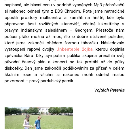
napínavá, ale hlavní cenu v podobě vysněných Mp3 přehrávačů
si nakonec odnesl tým z DDŠ Chrudim. Poté jsme netradičně
opustili prostory multicentra a zamířili na hřiště, kde bylo
připraveno šest rozličných stanovišť, včetně lukostřelby s
pravým indiánským salesiánem – Georgem. Přestože nám
počasí přálo možná až moc, šlo o dobře strávené poledne,
které jsme zakončili obědem formou táboráku. Následovalo
vystoupení rapové dvojky
Unbeateble 2ojka
, kterou doplnila
zpěvačka Bára. Díky sympatiím publika skupina přesáhla svůj
původní časový plán a koncert se tak protáhl až do půlky
diskotéky. Den jsme zakončili poděkováním za přízeň v celém
školním roce a všichni si nakonec mohli odnést malou
pozornost – pravý pardubický perník.
Vojtěch Peterka