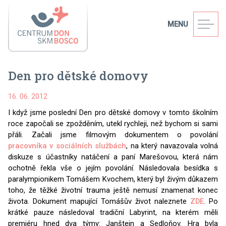
MENU
Den pro dětské domovy
16. 06. 2012
I když jsme poslední Den pro dětské domovy v tomto školním
roce započali se zpožděním, utekl rychleji, než bychom si sami
přáli. Začali jsme filmovým dokumentem o povolání
pracovníka v sociálních službách
, na který navazovala volná
diskuze s účastníky natáčení a paní Marešovou, která nám
ochotně řekla vše o jejím povolání. Následovala besídka s
paralympionikem Tomášem Kvochem, který byl živým důkazem
toho, že těžké životní trauma ještě nemusí znamenat konec
života. Dokument mapující Tomášův život naleznete
ZDE
. Po
krátké pauze následoval tradiční Labyrint, na kterém měli
premiéru hned dva týmy: Janštejn a Sedloňov. Hra byla