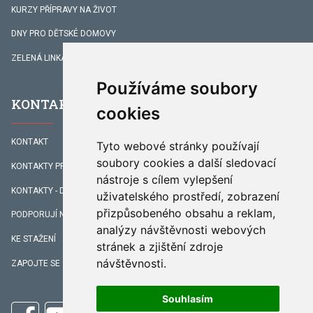
KURZY PŘÍPRAVY NA ŽIVOT
DNY PRO DĚTSKÉ DOMOVY
ZELENÁ LINKA
Používáme soubory
KONTAKTY
cookies
KONTAKT
Tyto webové stránky používají
soubory cookies a další sledovací
KONTAKTY PRACOVNÍKŮ
nástroje s cílem vylepšení
KONTAKTY - DOPROVÁZENÍ
uživatelského prostředí, zobrazení
přizpůsobeného obsahu a reklam,
PODPORUJÍ NÁS
analýzy návštěvnosti webových
KE STAŽENÍ
stránek a zjištění zdroje
návštěvnosti.
ZAPOJTE SE
Souhlasím