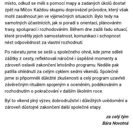
místo, odkud se měli s pomocí mapy a zadaných úkolů dostat
zpět na Míčov. Každou skupinu doprovázel průvodce, který však
mohl zasáhnout jen ve výjimečných situacích. Bylo tedy na
samotných účastnících, jak si poradí s orientací, plánováním
trasy, spoluprací i rozhodováním. Během dne zažili řadu situací,
které prověřily jejich samostatnost, komunikaci i schopnost
nést odpovědnost za vlastní rozhodnutí.
Po návratu jsme se sešli u společného ohně, kde jsme sdíleli
zážitky z cesty, reflektovali náročné i úspěšné momenty a
zároveň oslavili zakončení letošního programu. Neděle pak
patřila ohlédnutí za celým cyklem sedmi víkendů. Společně
jsme si připomněli důležité zkušenosti a celý program uzavřeli
závěrečným rituálem spojeným s oceněním, poděkováním a
rozhodnutím o pokračování v dalším školním roce.
Byl to víkend plný výzev, dobrodružství i důležitých uvědomění a
zároveň důstojné zakončení další společné etapy.
za celý tým
Bára Novotná