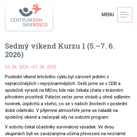
MENU
Sedmý víkend Kurzu 1 (5.–7. 6.
2026)
05. 06. 2026
–
07. 06. 2026
Poslední víkend letošního cyklu byl zároveň jedním z
nejnáročnějších i nejvýznamnějších. Sešli jsme se v CDB a
společně vyrazili na Míčov, kde nás čekala chata v krásném
přírodním prostředí. Páteční večer jsme strávili u ohně sdílením
novinek, úspěchů a všeho, co se v našich životech v poslední
době odehrálo. V příjemné atmosféře jsme se naladili na
společný víkend a načerpali síly na sobotní program.
V sobotu čekal účastníky survivalový výsadek. Ve dvou
skupinách byli se zavázanýma očima převezeni na neznámé