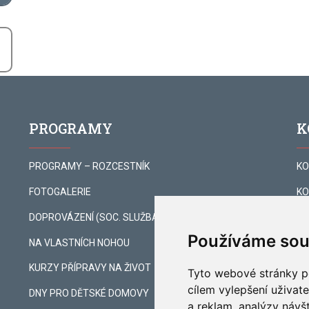
PROGRAMY
K
PROGRAMY – ROZCESTNÍK
KO
FOTOGALERIE
KO
DOPROVÁZENÍ (SOC. SLUŽBA)
KO
Používáme sou
NA VLASTNÍCH NOHOU
PO
KURZY PŘÍPRAVY NA ŽIVOT
KE
Tyto webové stránky po
cílem vylepšení uživat
DNY PRO DĚTSKÉ DOMOVY
ZA
a reklam, analýzy návš