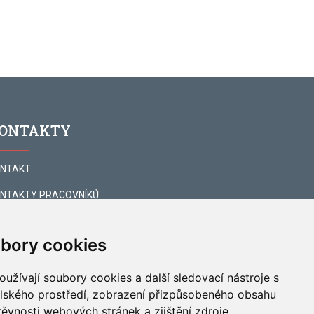
ONTAKTY
NTAKT
NTAKTY PRACOVNÍKŮ
NTAKTY - DOPROVÁZENÍ
bory cookies
DPORUJÍ NÁS
 STAŽENÍ
užívají soubory cookies a další sledovací nástroje s
elského prostředí, zobrazení přizpůsobeného obsahu
POJTE SE
těvnosti webových stránek a zjištění zdroje