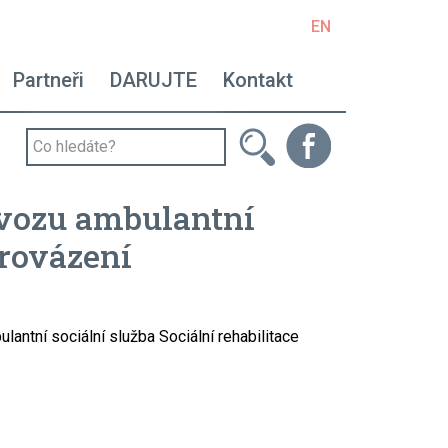
EN
avigace - right
Partneři
DARUJTE
Kontakt
ovozu ambulantní
provázení
ntní sociální služba Sociální rehabilitace