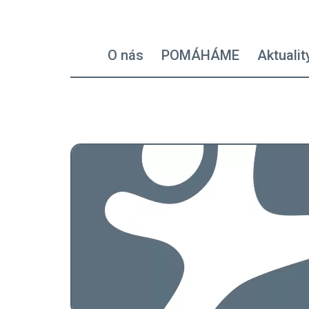
Hlavní navigace - left
O nás
POMÁHÁME
Aktualit