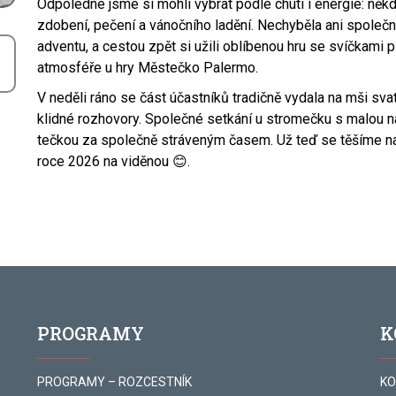
Odpoledne jsme si mohli vybrat podle chuti i energie: někdo 
zdobení, pečení a vánočního ladění. Nechyběla ani společn
adventu, a cestou zpět si užili oblíbenou hru se svíčkami 
atmosféře u hry Městečko Palermo.
V neděli ráno se část účastníků tradičně vydala na mši svat
klidné rozhovory. Společné setkání u stromečku s malou n
tečkou za společně stráveným časem. Už teď se těšíme na 
roce 2026 na viděnou 😊.
PROGRAMY
K
PROGRAMY – ROZCESTNÍK
KO