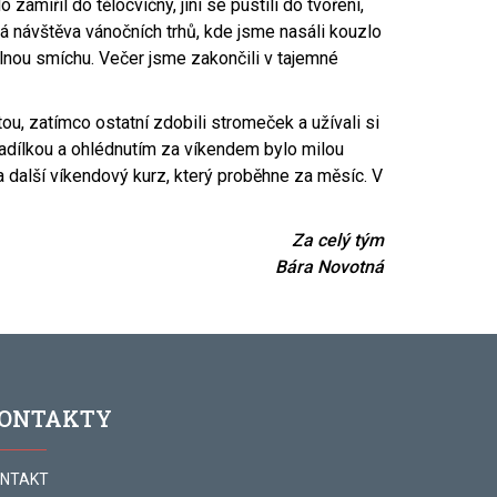
zamířil do tělocvičny, jiní se pustili do tvoření,
á návštěva vánočních trhů, kde jsme nasáli kouzlo
plnou smíchu. Večer jsme zakončili v tajemné
ou, zatímco ostatní zdobili stromeček a užívali si
adílkou a ohlédnutím za víkendem bylo milou
další víkendový kurz, který proběhne za měsíc. V
Za celý tým
Bára Novotná
ONTAKTY
NTAKT