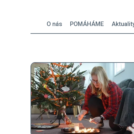
Hlavní navigace - left
O nás
POMÁHÁME
Aktualit