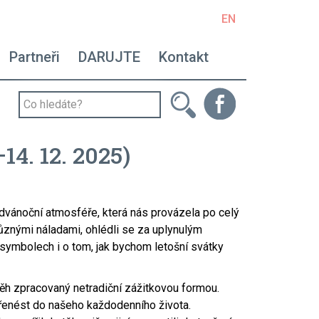
EN
avigace - right
Partneři
DARUJTE
Kontakt
14. 12. 2025)
edvánoční atmosféře, která nás provázela po celý
 různými náladami, ohlédli se za uplynulým
 symbolech i o tom, jak bychom letošní svátky
běh zpracovaný netradiční zážitkovou formou.
 přenést do našeho každodenního života.