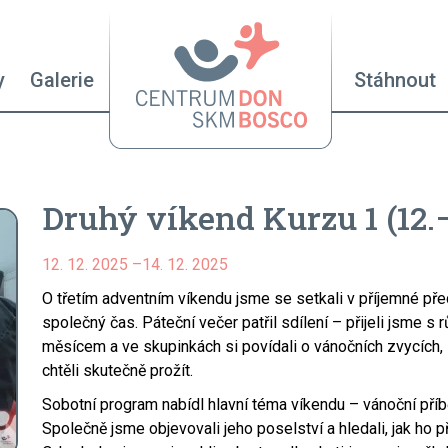
Hlavní n
y
Galerie
Stáhnout
Druhý víkend Kurzu 1 (12.–
12. 12. 2025
–
14. 12. 2025
O třetím adventním víkendu jsme se setkali v příjemné př
společný čas. Páteční večer patřil sdílení – přijeli jsme s
měsícem a ve skupinkách si povídali o vánočních zvycích,
chtěli skutečně prožít.
Sobotní program nabídl hlavní téma víkendu – vánoční pří
Společně jsme objevovali jeho poselství a hledali, jak ho