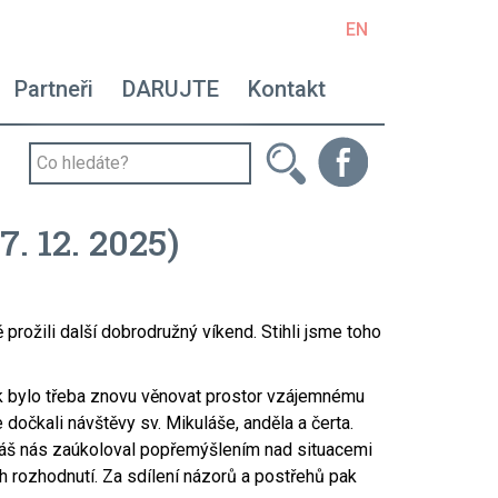
EN
avigace - right
Partneři
DARUJTE
Kontakt
. 12. 2025)
prožili další dobrodružný víkend. Stihli jsme toho
tak bylo třeba znovu věnovat prostor vzájemnému
 dočkali návštěvy sv. Mikuláše, anděla a čerta.
kuláš nás zaúkoloval popřemýšlením nad situacemi
h rozhodnutí. Za sdílení názorů a postřehů pak