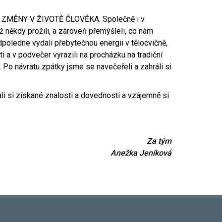
tu ZMĚNY V ŽIVOTĚ ČLOVĚKA. Společně i v
 někdy prožili, a zároveň přemýšleli, co nám
ledne vydali přebytečnou energii v tělocvičně,
 a v podvečer vyrazili na procházku na tradiční
. Po návratu zpátky jsme se navečeřeli a zahráli si
li si získané znalosti a dovednosti a vzájemně si
Za tým
Anežka Jeníková