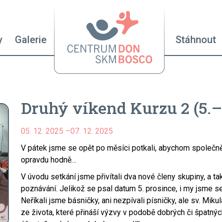
Hlavní n
y
Galerie
Stáhnout
Druhý víkend Kurzu 2 (5.–7
05. 12. 2025
–
07. 12. 2025
V pátek jsme se opět po měsíci potkali, abychom společně 
opravdu hodně…
V úvodu setkání jsme přivítali dva nové členy skupiny, a 
poznávání. Jelikož se psal datum 5. prosince, i my jsme se
Neříkali jsme básničky, ani nezpívali písničky, ale sv. Mi
ze života, které přináší výzvy v podobě dobrých či špatnýc