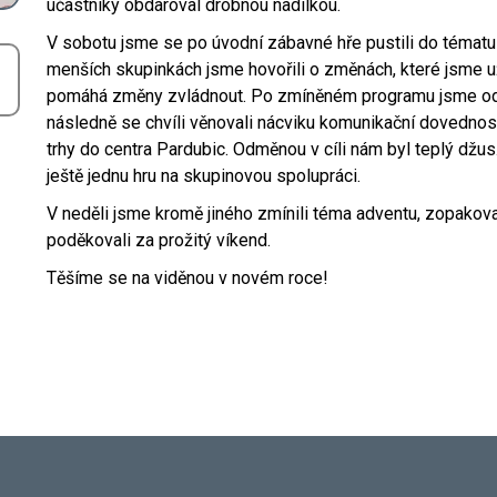
účastníky obdaroval drobnou nadílkou.
V sobotu jsme se po úvodní zábavné hře pustili do téma
menších skupinkách jsme hovořili o změnách, které jsme už
pomáhá změny zvládnout. Po zmíněném programu jsme odpo
následně se chvíli věnovali nácviku komunikační dovednosti
trhy do centra Pardubic. Odměnou v cíli nám byl teplý džus
ještě jednu hru na skupinovou spolupráci.
V neděli jsme kromě jiného zmínili téma adventu, zopakova
poděkovali za prožitý víkend.
Těšíme se na viděnou v novém roce!