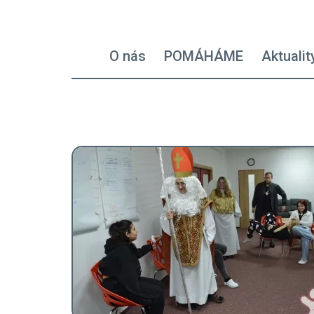
Hlavní navigace - left
O nás
POMÁHÁME
Aktualit