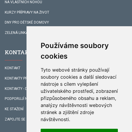
NA VLASTNÍCH NOHOU
KURZY PŘÍPRAVY NA ŽIVOT
DNY PRO DĚTSKÉ DOMOVY
ZELENÁ LINKA
Používáme soubory
KONTAKTY
cookies
KONTAKT
Tyto webové stránky používají
soubory cookies a další sledovací
KONTAKTY PRACOVNÍKŮ
nástroje s cílem vylepšení
KONTAKTY - DOPROVÁZENÍ
uživatelského prostředí, zobrazení
přizpůsobeného obsahu a reklam,
PODPORUJÍ NÁS
analýzy návštěvnosti webových
KE STAŽENÍ
stránek a zjištění zdroje
návštěvnosti.
ZAPOJTE SE