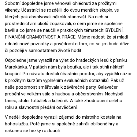
Sobotní dopoledne jsme věnovali ohlédnutí za prožitými
víkendy. Účastníci se rozdělili do dvou menších skupin, ve
kterých pak absolvovali několik stanovišť. Na nich si
prostřednictvím úkolů zopakovali, o čem jsme se společně
bavili a co jsme se naučili v praktických tématech: BYDLENÍ,
FINANČNÍ GRAMOTNOST A PRÁCE. Máme radost, že si mladí
odnáší nové poznatky a povědomí o tom, co se jim bude dříve
či později v samostatném životě hodit.
Odpoledne jsme vyrazili na výlet do hradeckých lesů k písníku
Marokánka. V patách nám byla bouřka, ale i tak stihli někteří
koupání. Po návratu dostali účastníci prostor, aby vyjádřili názor
k prožitým kurzům vyplněním evaluačních dotazníků. Pak už
naše pozornost směřovala k závěrečné party. Galavečer
proběhl ve velkém sále s hudbou a občerstvením. Nechyběl
tanec, stolní fotbálek a kulečník. A také zhodnocení celého
roku a slavnostní předání osvědčení.
V neděli dopoledne vyrazili zájemci do místního kostela na
bohoslužbu. Poté jsme si společně zahráli oblíbené hry a
nakonec se hezky rozloučili.