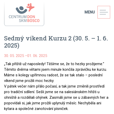
MENU
Sedmý víkend Kurzu 2 (30. 5. – 1. 6.
2025)
30. 05. 2025
–
01. 06. 2025
„Tak příště už naposledy! Těšíme se, že to hezky prožijeme.“
Těmito dvěma větami jsem minule končila zprávičku ke kurzu.
Máme s kolegy upřímnou radost, že se tak stalo – poslední
víkend jsme prožili moc hezky.
V pátek večer nám přálo počasí, a tak jsme změnili prostředí
pro tradiční sdílení. Sešli jsme se na salesiánském hřišti u
ohniště a rozdělali ohýnek. Zasmáli jsme se u zábavných her a
popovídali si, jak jsme prožili uplynulý měsíc. Nechyběla ani
kytara a společné zanotování písniček.