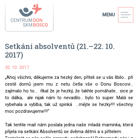
MENU
Setkání absolventů (21.–22. 10.
2017)
30. 10. 2017
„Ahoj všichni, děkujeme za hezký den, příteli se u vás líbilo... při
cestě domů jsem mu z netu četla vše o Donu Boscovi...
zajímalo ho to... říkal že je hezký, že takhle pomáhate... sice je
to dálka, ale nijak nám to nevadilo... bylo to super. Malá se
vybehala a vyblba, tak už spinká ...mějte se hezky!!! všechny
moc pozdravujeme!!!“
Tak tenhle mail nám poslala jedna naše mladá maminka, která
přijela na setkání Absolventů se dvěma dětmi a s přítelem.