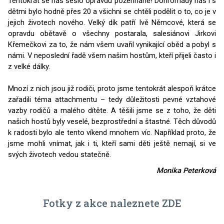
Tentokrát se nás sešlo opravdu požehnaně! Dohromady nás i s
dětmi bylo hodně přes 20 a všichni se chtěli podělit o to, co je v
jejich životech nového. Velký dík patří Ivě Němcové, která se
opravdu obětavě o všechny postarala, salesiánovi Jirkovi
Křemečkovi za to, že nám všem uvařil vynikající oběd a pobyl s
námi. V neposlední řadě všem našim hostům, kteří přijeli často i
z velké dálky.
Mnozí z nich jsou již rodiči, proto jsme tentokrát alespoň krátce
zařadili téma attachmentu – tedy důležitosti pevné vztahové
vazby rodičů a malého dítěte. A těšili jsme se z toho, že děti
našich hostů byly veselé, bezprostřední a štastné. Těch důvodů
k radosti bylo ale tento víkend mnohem víc. Například proto, že
jsme mohli vnímat, jak i ti, kteří sami děti ještě nemají, si ve
svých životech vedou statečně.
Monika Peterková
Fotky z akce naleznete
ZDE