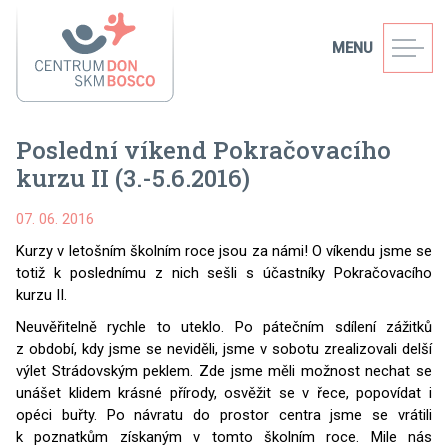
MENU
Poslední víkend Pokračovacího
kurzu II (3.-5.6.2016)
07. 06. 2016
Kurzy v letošním školním roce jsou za námi! O víkendu jsme se
totiž k poslednímu z nich sešli s účastníky Pokračovacího
kurzu II.
Neuvěřitelně rychle to uteklo. Po pátečním sdílení zážitků
z období, kdy jsme se neviděli, jsme v sobotu zrealizovali delší
výlet Strádovským peklem. Zde jsme měli možnost nechat se
unášet klidem krásné přírody, osvěžit se v řece, popovídat i
opéci buřty. Po návratu do prostor centra jsme se vrátili
k poznatkům získaným v tomto školním roce. Mile nás