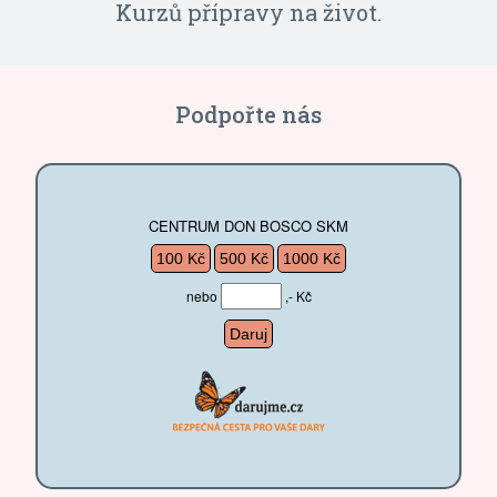
Doprovázení 80 klientů
40 dobrovolníků
Univerzitě Pardubice
mladými lidmi
filantropie
Kurzů přípravy na život.
Podpořte nás