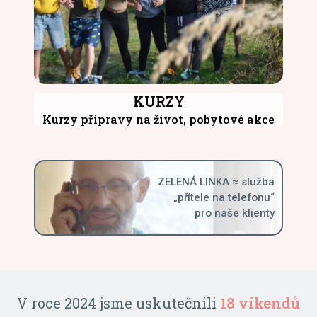
KURZY
Kurzy přípravy na život, pobytové akce
ZELENÁ LINKA ≈ služba
„přítele na telefonu“
pro naše klienty
školení pro pěstouny
Koalice Nevládek
17 dětskými domovy
prezentujeme na
14 zaměstnanců
do roku 1995
18 víkendů
Burzy
157
V roce 2024 jsme uskutečnili